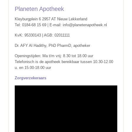
Planeten Apotheek
Kleyburgplein 6 2957 AT Nieuw Lekkerland
Tel: 0184-68 15 69 | E-mail: info@planetenapotheek.nl
KvK: 95330143 | AGB: 02011111
Dr. AFY Al Hadithy, PhD PharmD, apotheker
Openingstijden: Ma t/m vrij: 8.30 tot 18.00 uur
Telefonisch is de apotheek bereikbaar tussen 10.30-12.00
u. en 15.00-18.00 uur
Zorgverzekeraars