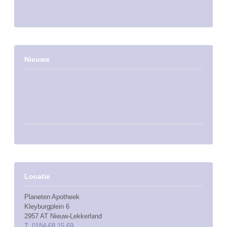
Nieuws
Locatie
Planeten Apotheek
Kleyburgplein 6
2957 AT Nieuw-Lekkerland
T: 0184-68 15 69