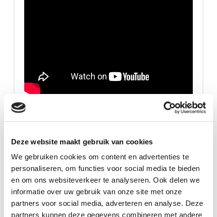
Wij verwerken gegevens betreffende de medicijnen of
hulpmiddelen van onze patiënten. Vanwege de gevoeligheid
van deze gegevens hebben wij privacy hoog in het vaandel
staan. In onze
privacyverklaring
kunt u lezen welke
Deze website maakt gebruik van cookies
persoonsgegevens wij verwerken en waarvoor. Tevens staat
in de privacyverklaring opgenomen welke rechten u hebt.
We gebruiken cookies om content en advertenties te
Mocht u vragen hebben of uw rechten willen uitoefenen dan
personaliseren, om functies voor social media te bieden
kunt u contact opnemen met Drs. MCE Hermans-De Craan
en om ons websiteverkeer te analyseren. Ook delen we
MBA.
informatie over uw gebruik van onze site met onze
partners voor social media, adverteren en analyse. Deze
partners kunnen deze gegevens combineren met andere