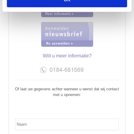
e
c
t
i
e
Wilt u meer informatie?
Of laat uw gegevens achter wanneer u wenst dat wij contact
met u opnemen:
Sidebar